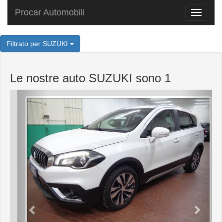
Procar Automobili
Toggle
navigat
Filtrato per SUZUKI
Le nostre auto SUZUKI sono 1