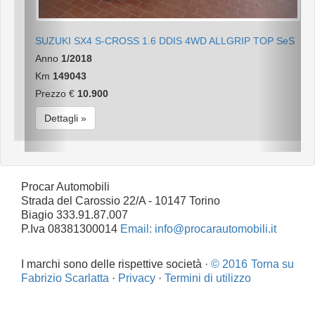
SUZUKI SX4 S-CROSS 1.6 DDIS 4WD ALLGRIP TOP SeS
Anno
1/2018
Km
149043
Prezzo €
10.900
Dettagli »
Procar Automobili
Strada del Carossio 22/A - 10147 Torino
Biagio 333.91.87.007
P.Iva 08381300014
Email: info@procarautomobili.it
I marchi sono delle rispettive società ·
© 2016
Torna su
Fabrizio Scarlatta
·
Privacy
·
Termini di utilizzo